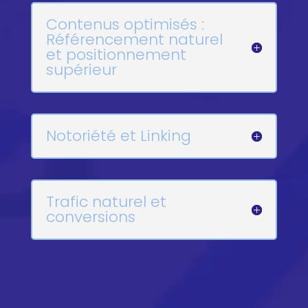
Contenus optimisés :
Référencement naturel
et positionnement
supérieur
Notoriété et Linking
Trafic naturel et
conversions